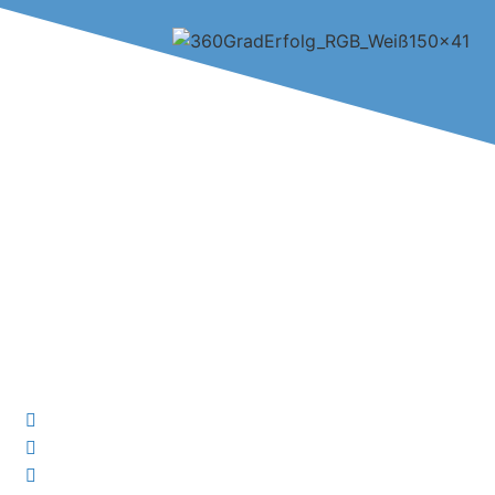
360 Grad Erfolg - Das Mentaltraining
ERFOLGREICH SEIN.
MIT LEICHTIGKEIT.
Nutze jetzt die Techniken der
erfolgreichsten Spitzensportler und
Unternehmer, wenn...
...Dir Erfolg wichtig ist.
...Du große Visionen & Ziele hast.
...Du motiviert performen willst.