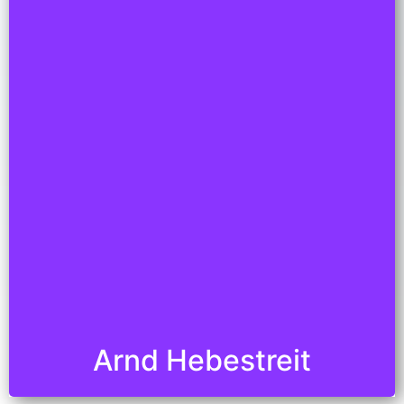
Arnd Hebestreit
Stresstherapeut. Mentaltrainer. Wisdomcoach
Seit mehr als 20 Jahren Gesundheits- und
Stresstherapeut mit dem Schwerpunkt:
Mentaltraining und Neurowissenschaft
Speaker, Seminarleiter und Ausbilder
Klienten: MAN, HOCHTIEF, HDI, SANOFI-
Aventis, Novartis, AstraZeneca/
Santis
Arnd Hebestreit